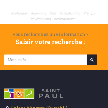
#calendrier
#planning
#edt
#planification
#temps
#événements
#informations
Vous recherchez une information ?
Saisir votre recherche :