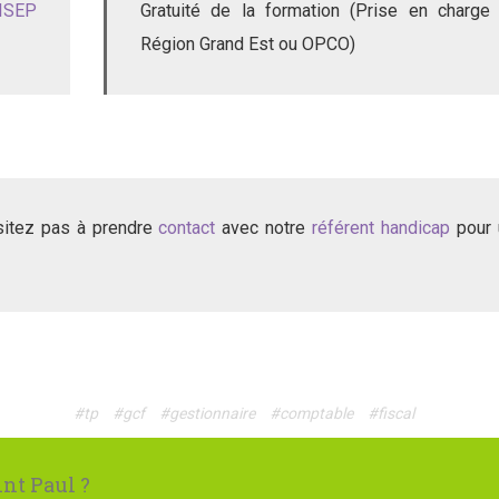
ISEP
Gratuité de la formation (Prise en charge
Région Grand Est ou OPCO)
ésitez pas à prendre
contact
avec notre
référent handicap
pour 
#tp
#gcf
#gestionnaire
#comptable
#fiscal
nt Paul ?