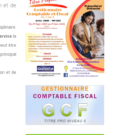
n et de
iplinaire.
ervise
la
peut être
 principal
ion et de