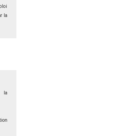
ploi
r la
 la
tion