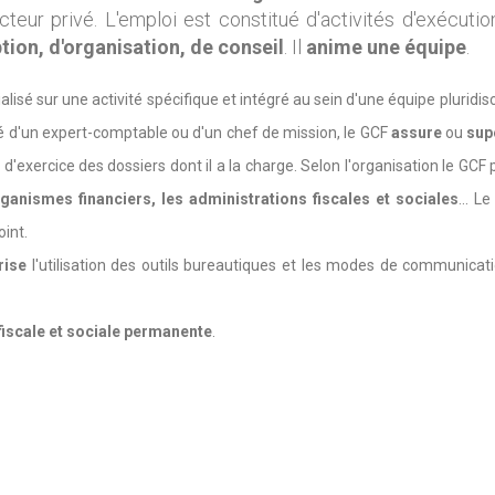
teur privé. L'emploi est constitué d'activités d'exécutio
ion, d'organisation, de conseil
. Il
anime une équipe
.
alisé sur une activité spécifique et intégré au sein d'une équipe pluridisc
té d'un expert-comptable ou d'un chef de mission, le GCF
assure
ou
sup
 d'exercice des dossiers dont il a la charge. Selon l'organisation le GCF 
rganismes financiers, les administrations fiscales et sociales
... Le
oint.
rise
l'utilisation des outils bureautiques et les modes de communicat
fiscale et sociale permanente
.