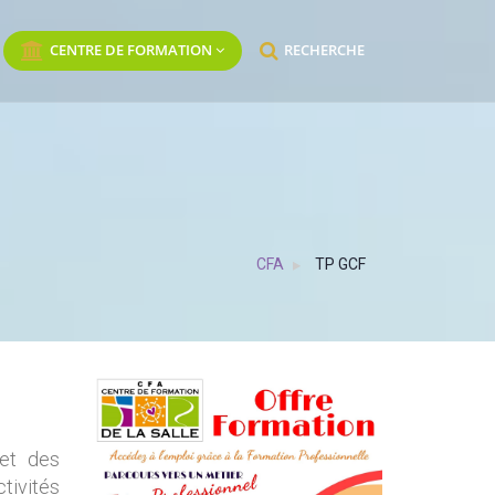
CENTRE DE FORMATION
RECHERCHE
CFA
TP GCF
t des
tivités