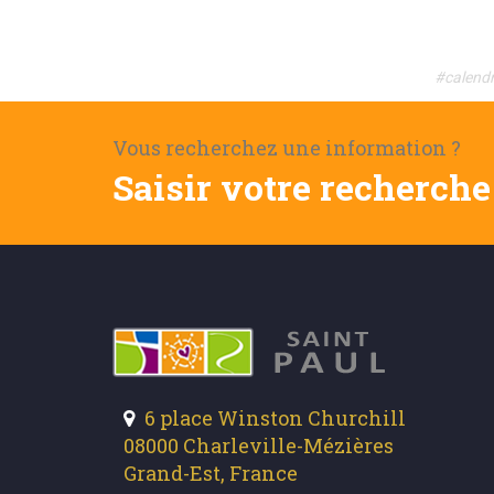
#calendr
Vous recherchez une information ?
Saisir votre recherche 
6 place Winston Churchill
08000 Charleville-Mézières
Grand-Est, France