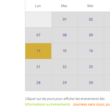
Lun.
Mar.
Mer.
01
02
07
08
09
14
15
16
21
22
23
28
29
30
Cliquer sur les jours pour afficher les évenements liés.
Informations ou événements
·
Journées sans cours, jou