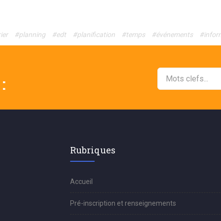
ier
#planning
#edt
#planification
#temps
#événements
#infor
:
Rubriques
Accueil
Pré-inscription et renseignements