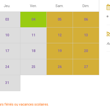
Jeu.
Ven.
Sam.
Dim.
03
04
05
06
10
11
12
13
Au
17
18
19
20
24
25
26
27
31
rs fériés ou vacances scolaires.