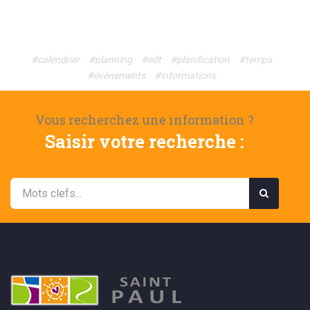
#calendrier
#planning
#edt
#planification
#temps
#événements
#informations
Vous recherchez une information ?
Saisir votre recherche :