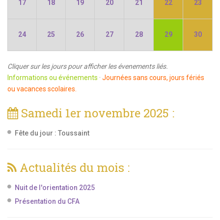
17
18
19
20
21
22
23
24
25
26
27
28
29
30
Cliquer sur les jours pour afficher les évenements liés.
Informations ou événements
·
Journées sans cours, jours fériés
ou vacances scolaires.
Samedi 1er novembre 2025 :
Fête du jour :
Toussaint
Actualités du mois :
Nuit de l'orientation 2025
Présentation du CFA