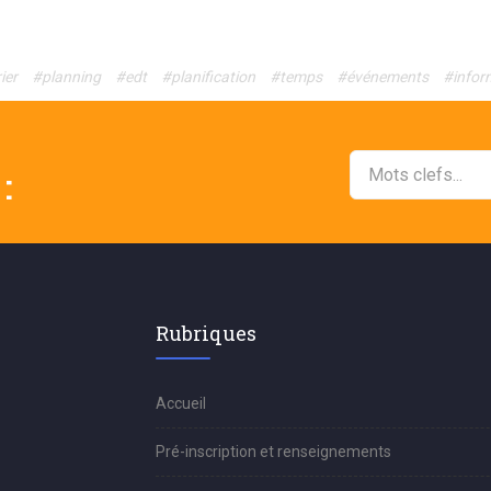
ier
#planning
#edt
#planification
#temps
#événements
#infor
:
Rubriques
Accueil
Pré-inscription et renseignements