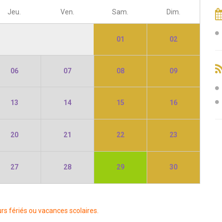
Jeu.
Ven.
Sam.
Dim.
01
02
06
07
08
09
13
14
15
16
20
21
22
23
27
28
29
30
rs fériés ou vacances scolaires.