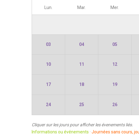
Lun.
Mar.
Mer.
03
04
05
10
11
12
17
18
19
24
25
26
Cliquer sur les jours pour afficher les évenements liés.
Informations ou événements
·
Journées sans cours, jou