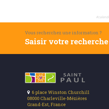
#calendr
Vous recherchez une information ?
Saisir votre recherche 
6 place Winston Churchill
08000 Charleville-Mézières
Grand-Est, France