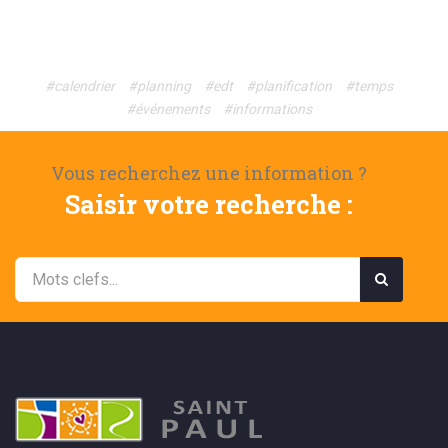
#calendrier
#planning
#edt
#planification
#temps
#événements
#informations
Vous recherchez une information ?
Saisir votre recherche :