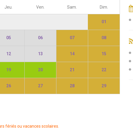
Jeu.
Ven.
Sam.
Dim.
01
05
06
07
08
12
13
14
15
19
20
21
22
26
27
28
29
rs fériés ou vacances scolaires.