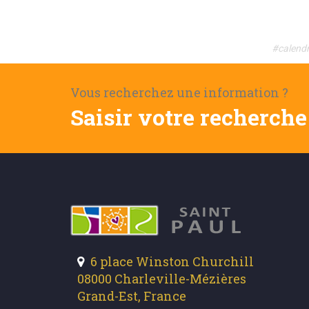
#calendr
Vous recherchez une information ?
Saisir votre recherche 
6 place Winston Churchill
08000 Charleville-Mézières
Grand-Est, France