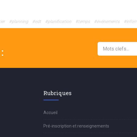
ier
#planning
#edt
#planification
#temps
#événements
#infor
:
Rubriques
Accueil
Pré-inscription et renseignements