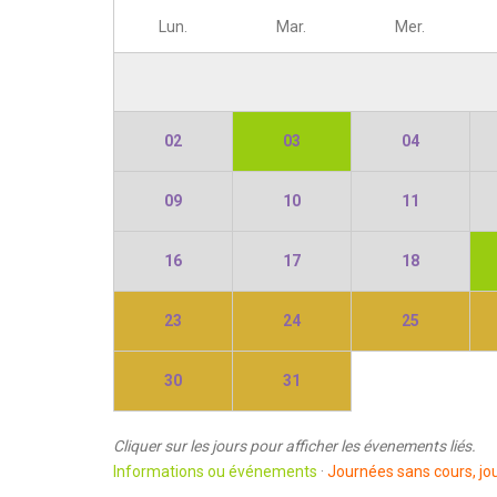
Lun.
Mar.
Mer.
02
03
04
09
10
11
16
17
18
23
24
25
30
31
Cliquer sur les jours pour afficher les évenements liés.
Informations ou événements
·
Journées sans cours, jou