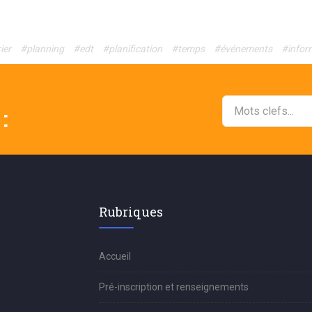
ier
#planning
#edt
#planification
#temps
#événements
#infor
:
Rubriques
Accueil
Pré-inscription et renseignements