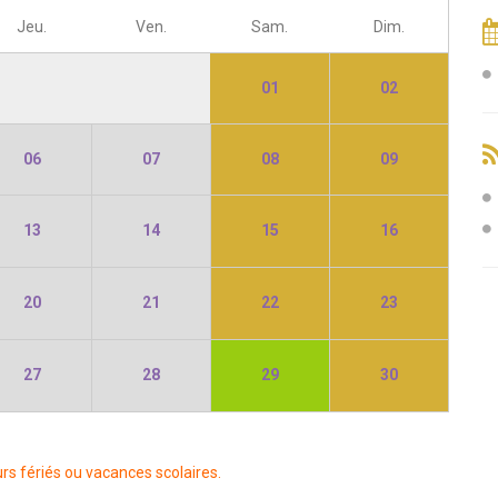
Jeu.
Ven.
Sam.
Dim.
01
02
06
07
08
09
13
14
15
16
20
21
22
23
27
28
29
30
rs fériés ou vacances scolaires.