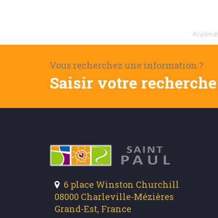
#calendr
Vous recherchez une information ?
Saisir votre recherche 
6 place Winston Churchill
08000 Charleville-Mézières
Grand-Est, France