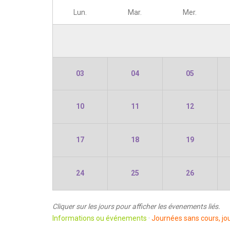
Lun.
Mar.
Mer.
03
04
05
10
11
12
17
18
19
24
25
26
Cliquer sur les jours pour afficher les évenements liés.
Informations ou événements
·
Journées sans cours, jou