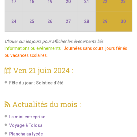
17
18
19
20
21
22
23
24
25
26
27
28
29
30
Cliquer sur les jours pour afficher les évenements liés.
Informations ou événements
·
Journées sans cours, jours fériés
ou vacances scolaires.
Ven 21 juin 2024 :
Fête du jour :
Solstice d'été
Actualités du mois :
La mini entreprise
Voyage à Tolosa
Plancha au lycée