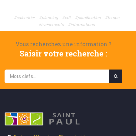
#calendrier
#planning
#edt
#planification
#temps
#événements
#informations
Vous recherchez une information ?
Saisir votre recherche :