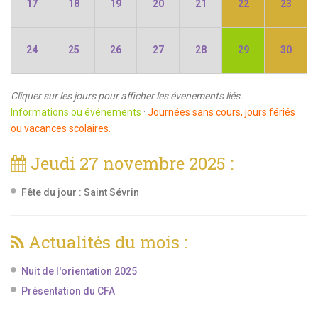
17
18
19
20
21
22
23
24
25
26
27
28
29
30
Cliquer sur les jours pour afficher les évenements liés.
Informations ou événements
·
Journées sans cours, jours fériés
ou vacances scolaires.
Jeudi 27 novembre 2025 :
Fête du jour :
Saint Sévrin
Actualités du mois :
Nuit de l'orientation 2025
Présentation du CFA