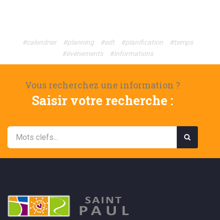
#calendrier
#planning
#edt
#planification
#temps
#événements
#informations
Vous recherchez une information ?
Saisir votre recherche :