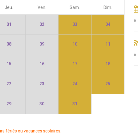
Jeu.
Ven.
Sam.
Dim.
01
02
03
04
08
09
10
11
15
16
17
18
22
23
24
25
29
30
31
rs fériés ou vacances scolaires.