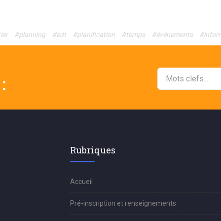
ier
#planning
#edt
#planification
#temps
#événements
#infor
:
Rubriques
Accueil
Pré-inscription et renseignements