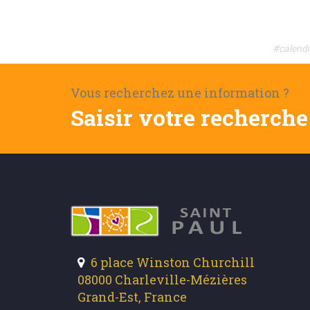
#calendr
Vous recherchez une information ?
Saisir votre recherche 
6 place Winston Churchill
08000 Charleville-Mézières
Grand-Est, France