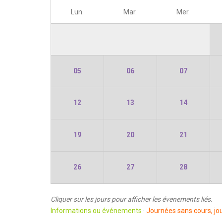
Lun.
Mar.
Mer.
05
06
07
12
13
14
19
20
21
26
27
28
Cliquer sur les jours pour afficher les évenements liés.
Informations ou événements
·
Journées sans cours, jou